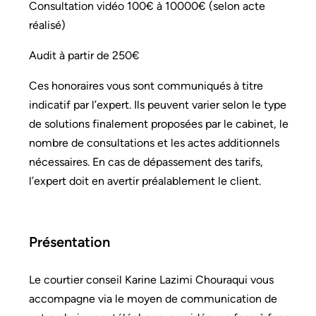
Consultation vidéo 100€ à 10000€ (selon acte
Prévoyance
Protection juridique
Rc organisateur
réalisé)
Responsabilité civile décennale
Audit à partir de 250€
Responsabilité civile du maitre d’ouvrage
Responsabilité civile professionnelle
Ces honoraires vous sont communiqués à titre
indicatif par l’expert. Ils peuvent varier selon le type
Responsabilité dirigeant
Responsabilité employeur
de solutions finalement proposées par le cabinet, le
Retraite
Risques cyber
Risques spéciaux
Santé
nombre de consultations et les actes additionnels
Tous risques chantier
Vice caché
nécessaires. En cas de dépassement des tarifs,
l’expert doit en avertir préalablement le client.
Présentation
Le courtier conseil Karine Lazimi Chouraqui vous
accompagne via le moyen de communication de