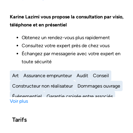
Karine Lazimi vous propose la consultation par
visio,
téléphone et en présentiel
Obtenez un rendez-vous plus rapidement
Consultez votre expert près de chez vous
Échangez par messagerie avec votre expert en
toute sécurité
Art
Assurance emprunteur
Audit
Conseil
Constructeur non réalisateur
Dommages ouvrage
Évènementiel
Garantie croisée entre associés
Voir plus
Gli garantie loyer impayé
Homme clé
Immeubles
Individuel accident
Multirisque professionnelle
Tarifs
Perte sur revente
Pno
Précieux
Prevention